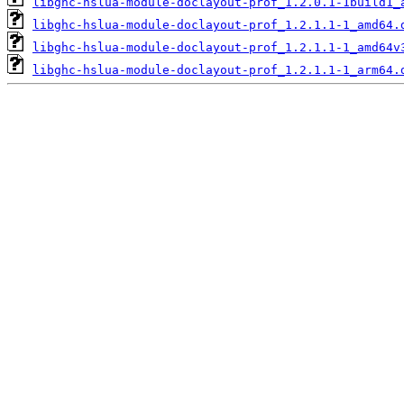
libghc-hslua-module-doclayout-prof_1.2.0.1-1build1_
libghc-hslua-module-doclayout-prof_1.2.1.1-1_amd64.
libghc-hslua-module-doclayout-prof_1.2.1.1-1_amd64v
libghc-hslua-module-doclayout-prof_1.2.1.1-1_arm64.