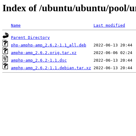
Index of /ubuntu/ubuntu/pool/
Name
Last modified
Parent Directory
php-amphp-amp_2.6.2-1.1_all.deb
amphp-amp_2.6.2.orig.tar.xz
amphp-amp_2.6.2-1.1.dsc
amphp-amp_2.6.2-1.1.debian.tar.xz