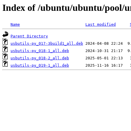
Index of /ubuntu/ubuntu/pool/un
Name
Last modified
Parent Directory
usbutils-py_017-3build1_all.deb
usbutils-py_018-1_all.deb
usbutils-py_018-2_all.deb
usbutils-py_019-1_all.deb