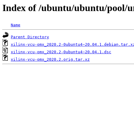
Index of /ubuntu/ubuntu/pool/u
Name
Parent Directory
xilinx-vcu-omx_2020.2-0ubuntu4~20.04.1.debian.tar.x
xilinx-vcu-omx_2020.2-0ubuntu4~20.04.1.dsc
xilinx-vcu-omx_2020.2.orig.tar.xz