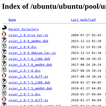
Index of /ubuntu/ubuntu/pool/un
Name
Last modified
Parent Directory
xvier_1.0.orig.tar.gz
xvier_1.0-9_amd64.deb
xvier_1.0-9.dsc
xvier_1.0-9.debian.tar.xz
xvier_1.0-7.6_i386.deb
xvier_1.0-7.6_amd64.deb
xvier_1.0-7.6.dsc
xvier_1.0-7.6.diff.gz
xvier_1.0-7.5_i386.deb
xvier_1.0-7.5_amd64.deb
xvier_1.0-7.5.dsc
xvier_1.0-7.5.diff.gz